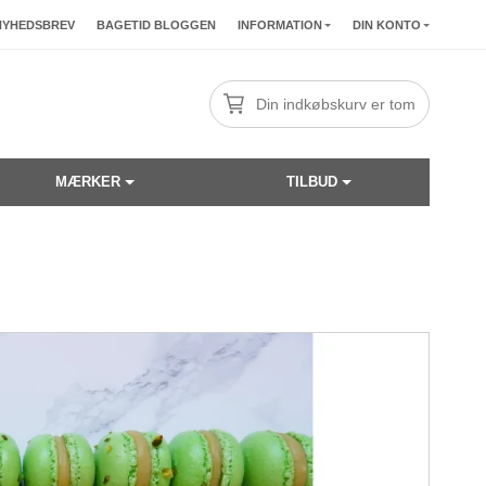
NYHEDSBREV
BAGETID BLOGGEN
INFORMATION
DIN KONTO
Din indkøbskurv er tom
MÆRKER
TILBUD