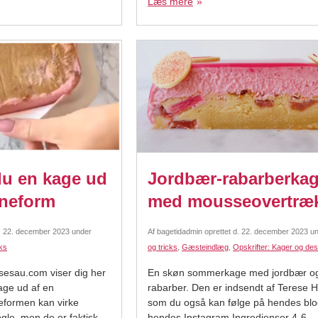
Læs mere
digestive kiks 125 g smeltet smør Fyl
du en kage ud
Jordbær-rabarberka
oneform
med mousseovertræ
.
22. december 2023
under
Af
bagetidadmin
oprettet d.
22. december 2023
un
cks
og tricks
,
Gæsteindlæg
,
Opskrifter: Kager og des
sesau.com viser dig her
En skøn sommerkage med jordbær o
age ud af en
rabarber. Den er indsendt af Terese 
neformen kan virke
som du også kan følge på hendes blo
gle, men de er faktisk
hendes Instagram Ingredienser 4-6