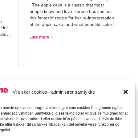
The apple cake is a classic that most
people know and love. Terese has sent us
this fantastic recipe for her re-interpretation
f
of the apple cake, and what beautiful cakes
lder
they are! For 10 apples You will need: 2 x
 der
Læs mere
apple/cherry/peach silicone molds from
obønnen
 bruges
 til
Vi elsker cookies - administrer samtykke
de bedste oplevelser bruger vi teknologier som cookies til at gemme og/eller
l enhedsoplysninger. Samtykke til disse teknologier vil give os mulighed for at
a såsom browseradfærd eller unikke id'er på dette websted. Hvis du ikke
ke eller trækker dit samtykke tilbage, kan det påvirke visse funktioner og
gativt.