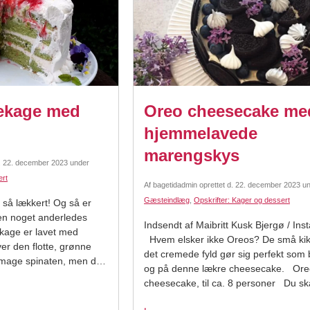
ekage med
Oreo cheesecake me
hjemmelavede
marengskys
.
22. december 2023
under
ert
Af
bagetidadmin
oprettet d.
22. december 2023
un
Gæsteindlæg
,
Opskrifter: Kager og dessert
så lækkert! Og så er
 en noget anderledes
Indsendt af Maibritt Kusk Bjergø / In
age er lavet med
Hvem elsker ikke Oreos? De små ki
er den flotte, grønne
det cremede fyld gør sig perfekt som 
smage spinaten, men du
og på denne lækre cheesecake. Ore
ne aroma. Denne kage
cheesecake, til ca. 8 personer Du sk
ød, og det er blot én af
bruge Bund: 1 pakke oreo original kik