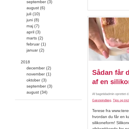
september (3)
august (6)
juli (10)
juni (8)
maj (7)
april (3)
marts (2)
februar (1)
januar (2)
2018
december (2)
Sådan får 
november (1)
oktober (3)
af en silik
september (3)
august (34)
Af
bagetidadmin
oprettet d
Gæsteindlæg
,
Tips og tri
Terese fra www.tere
hvordan du får en k
silikoneform! Siliko
afskrækkende for no