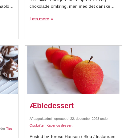
hablon
chokolade omkring. men med det danske
NDIES
sommervejr er det ikke altid en mulighed, og
Læs mere
det er da en skam. Derfor har jeg lavet
vedemel
denne
Æbledessert
Af
bagetidadmin
oprettet d.
22. december 2023
under
Opskrifter: Kager og dessert
der
Tips
Posted by Terese Hansen / Blog / Instagram