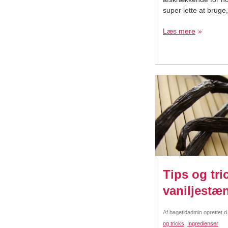
super lette at bruge
hvordan. Sørg for a
Læs mere
helt frossen, og vip
forsigtigt ud af form
Tips og tric
vaniljestæ
Af
bagetidadmin
oprettet d
og tricks
,
Ingredienser