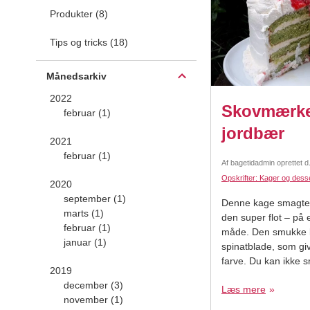
Produkter (8)
Tips og tricks (18)
Månedsarkiv
2022
Skovmærk
februar (1)
jordbær
2021
februar (1)
Af
bagetidadmin
oprettet d
Opskrifter: Kager og dess
2020
september (1)
Denne kage smagte 
marts (1)
den super flot – på
februar (1)
måde. Den smukke k
januar (1)
spinatblade, som giv
farve. Du kan ikke 
2019
kan dufte den skøn
december (3)
Læs mere
er ikke overdrevet s
november (1)
grundene