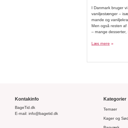
I Danmark bruger vi
vaniljestænger – især 
mande og vaniljekran
Men også resten af år
– mange desserter, 
indeholder ingredien
Læs mere
du den friske, kan d
smag.
Kontakinfo
Kategorier
BageTid.dk
Temaer
E-mail:
info@bagetid.dk
Kager og Sø
Bagværk