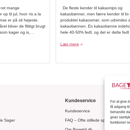
 ret mange
De fleste kender til kakaonips og
op til jul, hvor ris a la
kakaobønner, men færre kender til bi-
se er på sit højeste.
produktet kakaosmør, som udvindes a
et bliver de flittigt brugt
kakaobønnen. En kakaobønne indeho
som kager og is,
hele 40-50% fedt, og det er dette fedt
sen vanilje – og bruger
laves kakaosmør af. Resten af kaka
Læs mere
u være sikker på ekstra
laves der kakaopulver af. Kakaosmør
til at fremstille chokolade, og er perfekt
dette formål, på grund af
Kundeservice
For at give 
få adgang ti
Kundeservice
behandle dat
giver samtyk
de Sager
FAQ – Ofte stillede spørgsmål
funktioner ne
Om Bagetid.dk