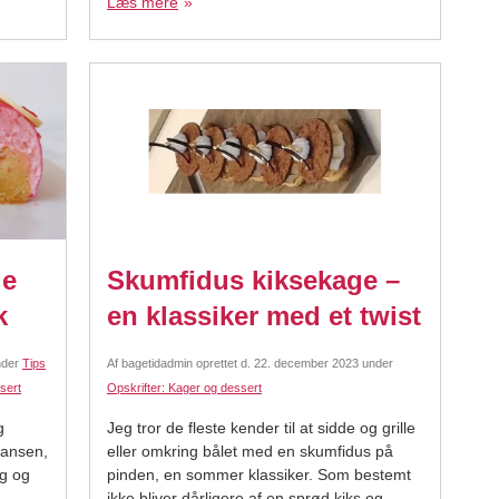
Læs mere
d
overflader, som fondant og marcipan, med.
Her
ge
Skumfidus kiksekage –
k
en klassiker med et twist
der
Tips
Af
bagetidadmin
oprettet d.
22. december 2023
under
sert
Opskrifter: Kager og dessert
g
Jeg tror de fleste kender til at sidde og grille
Hansen,
eller omkring bålet med en skumfidus på
g og
pinden, en sommer klassiker. Som bestemt
ikke bliver dårligere af en sprød kiks og