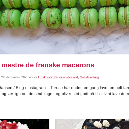
at mestre de franske macarons
.
22. december 2023
under
Opskrifter: Kager og dessert
,
Gæsteindlæg
Hansen / Blog / Instagram Terese har endnu en gang lavet en helt fanta
og lær lige om de små kager, og bliv rustet godt på til selv at lav
rengs