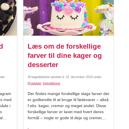
d
Læs om de forskellige
farver til dine kager og
desserter
der
Af
bagetidadmin
oprettet d.
22. december 2023
under
Produkter
,
Ingredienser
stagram
Der findes mange forskellige slags farver der
ks med
er godkendte til at bruge til fødevarer – altså
både i
f.eks. kager, cremer og meget andet. Disse
o
forskellige farver er lavet med hvert deres
al
formål – nogle er gode til deje og cremer,
s 50 g
mens andre er bedre til f.eks. at male på