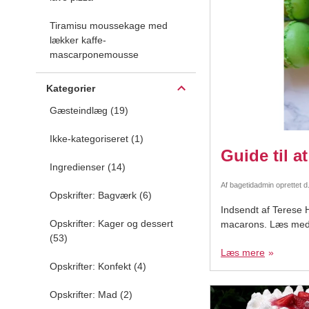
Tiramisu moussekage med
lækker kaffe-
mascarponemousse
Kategorier
Gæsteindlæg (19)
Ikke-kategoriseret (1)
Guide til 
Ingredienser (14)
Af
bagetidadmin
oprettet d
Opskrifter: Bagværk (6)
Indsendt af Terese 
Opskrifter: Kager og dessert
macarons. Læs med 
(53)
der en italiensk ma
Læs mere
Opskrifter: Konfekt (4)
Opskrifter: Mad (2)