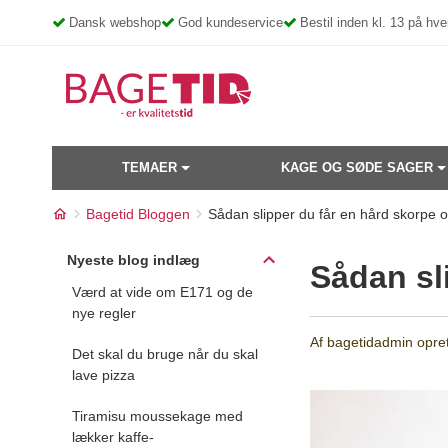
Skip
Dansk webshop
God kundeservice
Bestil inden kl. 13 på h
to
content
TEMAER
KAGE OG SØDE SAGER
Bagetid Bloggen
Sådan slipper du får en hård skorpe 
Nyeste blog indlæg
Sådan sl
Værd at vide om E171 og de
nye regler
Af
bagetidadmin
opret
Det skal du bruge når du skal
lave pizza
Tiramisu moussekage med
lækker kaffe-