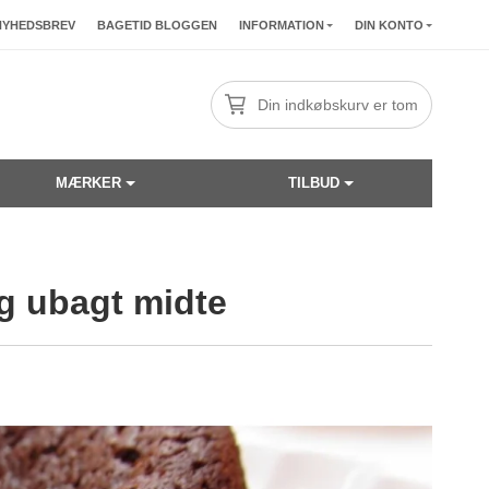
NYHEDSBREV
BAGETID BLOGGEN
INFORMATION
DIN KONTO
Din indkøbskurv er tom
MÆRKER
TILBUD
og ubagt midte