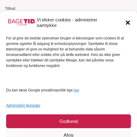
Tilbud
Gavekort
Vi elsker cookies - administrer
samtykke
Kundeservice
For at give de bedste oplevelser bruger vi teknologier som cookies til at
Kundeservice
gemme og/eller få adgang til enhedsoplysninger. Samtykke til disse
FAQ – Ofte stillede spørgsmål
teknologier vil give os mulighed for at behandle data såsom
browseradfærd eller unikke id'er på dette websted. Hvis du ikke giver
Om Bagetid.dk
samtykke eller trækker dit samtykke tilbage, kan det påvirke visse
funktioner og funktioner negativt.
Se Fødevarestyrelsens smiley-rapporter
Forretningsbetingelser
Cookies
Du kan læse Google privatlivspolitik lige
her
Persondatapolitik
Administrér tjenester
Godkend
Afvis