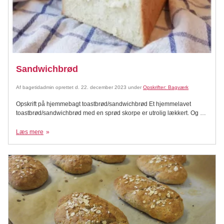
Sandwichbrød
Af
bagetidadmin
oprettet d.
22. december 2023
under
Opskrifter: Bagværk
Opskrift på hjemmebagt toastbrød/sandwichbrød Et hjemmelavet
toastbrød/sandwichbrød med en sprød skorpe er utrolig lækkert. Og så
er det et sikkert hit til madpakken. Vi har fået Gastrofun.dk til at komme
med deres bud på hvordan man får det optimale ud af vores
Læs mere
sandwichform. Ingredienser 1 spiseskefuld tørgær eller 25 gram
almindeligt gær 1 spiseskefuld sukker 1