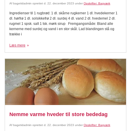
Af
bagetidadmin
oprettet d.
22. december 2023
under
Opskrifter: Bagværk
Ingredienser til 1 rugbrød: 1 dl. skårne rugkerner 1 dl. hvedekerner 1
dl. hørfrø 1 dl. solsikkefrø 2 dl. surdej 4 dl. vand 2 dl. hvedemel 2 dl.
rugmel 1 spsk. salt 1 tsk. mørk sirup Fremgangsmåde: Bland alle
kernerne med surdej og vand i en stor skål. Lad blandingen stå og
trække i
Læs mere
Nemme varme hveder til store bededag
Af
bagetidadmin
oprettet d.
22. december 2023
under
Opskrifter: Bagværk