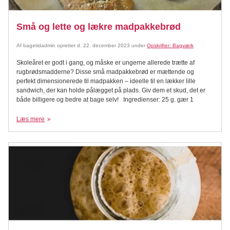
Små og lette og lækre madpakkebrød
Af
bagetidadmin
oprettet d.
22. december 2023
under
Opskrifter: Bagværk
Skoleåret er godt i gang, og måske er ungerne allerede trætte af
rugbrødsmadderne? Disse små madpakkebrød er mættende og
perfekt dimensionerede til madpakken – ideelle til en lækker lille
sandwich, der kan holde pålægget på plads. Giv dem et skud, det er
både billigere og bedre at bage selv! Ingredienser: 25 g. gær 1
Læs mere