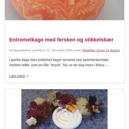
Entremetkage med fersken og stikkelsbær
Af
bagetidadmin
oprettet d.
22. december 2023
under
Opskrifter: Kager og dessert
I gamle dage blev entremet kager serveret ved sammenkomster,
mellem retter, som en lille “snack”. Nu, er de dog mere i fokus –
dessertkokke verden over bruger entremet kager, som en måde hvorpå
de kan vise deres mange forskellige evner frem på, i én kage.
Læs mere
Entremets består nemlig af flere forskellige lag, som laves ved