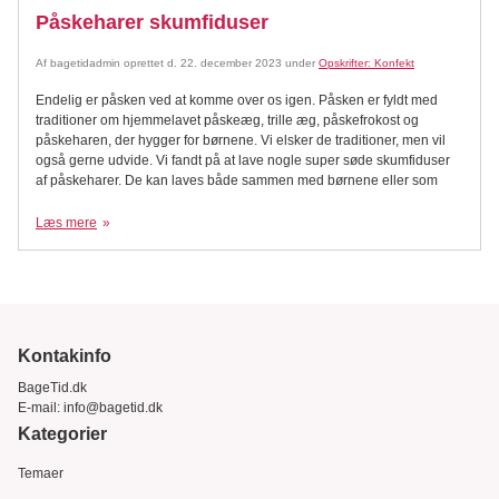
Påskeharer skumfiduser
Af
bagetidadmin
oprettet d.
22. december 2023
under
Opskrifter: Konfekt
Endelig er påsken ved at komme over os igen. Påsken er fyldt med
traditioner om hjemmelavet påskeæg, trille æg, påskefrokost og
påskeharen, der hygger for børnene. Vi elsker de traditioner, men vil
også gerne udvide. Vi fandt på at lave nogle super søde skumfiduser
af påskeharer. De kan laves både sammen med børnene eller som
Læs mere
Kontakinfo
BageTid.dk
E-mail:
info@bagetid.dk
Kategorier
Temaer