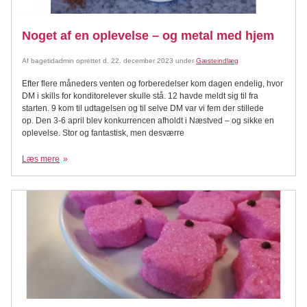
Noget af en oplevelse – og metal med hjem
Af
bagetidadmin
oprettet d.
22. december 2023
under
Gæsteindlæg
Efter flere måneders venten og forberedelser kom dagen endelig, hvor
DM i skills for konditorelever skulle stå. 12 havde meldt sig til fra
starten. 9 kom til udtagelsen og til selve DM var vi fem der stillede
op. Den 3-6 april blev konkurrencen afholdt i Næstved – og sikke en
oplevelse. Stor og fantastisk, men desværre
Læs mere