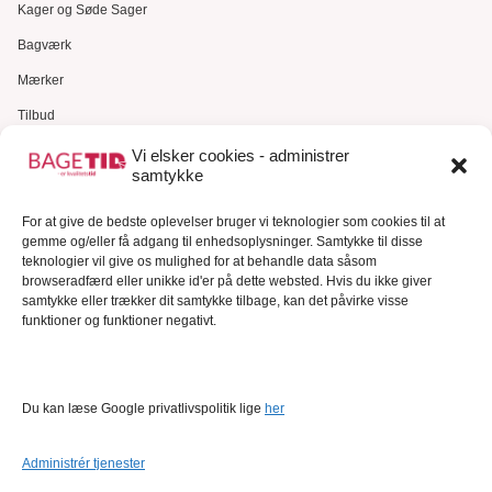
Kager og Søde Sager
Bagværk
Mærker
Tilbud
Gavekort
Vi elsker cookies - administrer
samtykke
Kundeservice
For at give de bedste oplevelser bruger vi teknologier som cookies til at
Kundeservice
gemme og/eller få adgang til enhedsoplysninger. Samtykke til disse
FAQ – Ofte stillede spørgsmål
teknologier vil give os mulighed for at behandle data såsom
browseradfærd eller unikke id'er på dette websted. Hvis du ikke giver
Om Bagetid.dk
samtykke eller trækker dit samtykke tilbage, kan det påvirke visse
funktioner og funktioner negativt.
Se Fødevarestyrelsens smiley-rapporter
Forretningsbetingelser
Cookies
Du kan læse Google privatlivspolitik lige
her
Persondatapolitik
Administrér tjenester