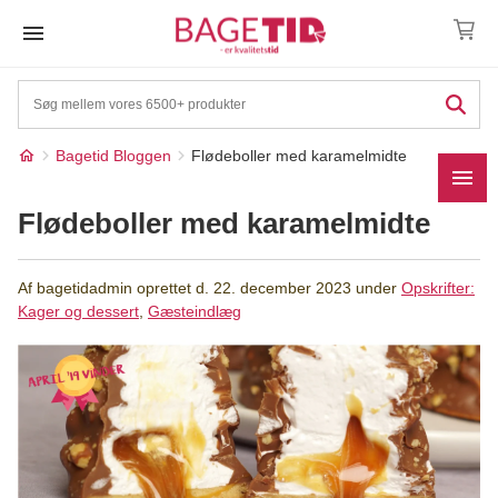
Skip
to
content
Bagetid Bloggen
Flødeboller med karamelmidte
Flødeboller med karamelmidte
Af
bagetidadmin
oprettet d.
22. december 2023
under
Opskrifter:
Kager og dessert
,
Gæsteindlæg