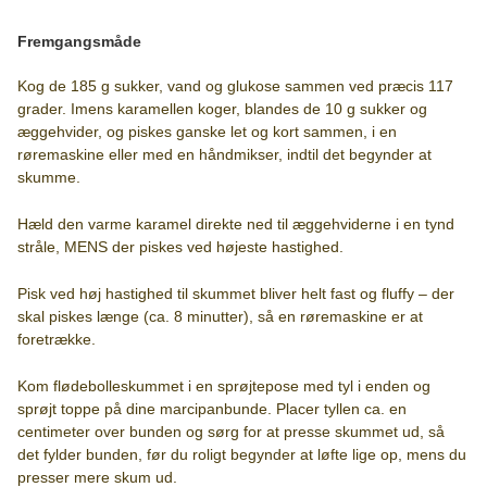
Fremgangsmåde
Kog de 185 g sukker, vand og glukose sammen ved præcis 117
grader. Imens karamellen koger, blandes de 10 g sukker og
æggehvider, og piskes ganske let og kort sammen, i en
røremaskine eller med en håndmikser, indtil det begynder at
skumme.
Hæld den varme karamel direkte ned til æggehviderne i en tynd
stråle, MENS der piskes ved højeste hastighed.
Pisk ved høj hastighed til skummet bliver helt fast og fluffy – der
skal piskes længe (ca. 8 minutter), så en røremaskine er at
foretrække.
Kom flødebolleskummet i en sprøjtepose med tyl i enden og
sprøjt toppe på dine marcipanbunde. Placer tyllen ca. en
centimeter over bunden og sørg for at presse skummet ud, så
det fylder bunden, før du roligt begynder at løfte lige op, mens du
presser mere skum ud.