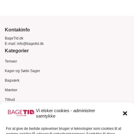
Kontakinfo
BageTid.dk
E-mail:
info@bagetid.dk
Kategorier
Temaer
Kager og Søde Sager
Bagværk
Mærker
Tilbud
Gavekort
Vi elsker cookies - administrer
samtykke
Kundeservice
For at give de bedste oplevelser bruger vi teknologier som cookies til at
Kundeservice