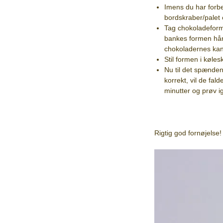
Imens du har forb
bordskraber/palet
Tag chokoladeform
bankes formen hård
chokoladernes kant
Stil formen i køle
Nu til det spænden
korrekt, vil de fal
minutter og prøv i
Rigtig god fornøjelse!