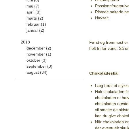
juni (8)
Passionsfrugtpulv
maj (7)
Ristede saltede p
april (3)
Havsalt
marts (2)
februar (1)
januar (2)
2018
Først og fremmest er 
december (2)
helt fri for vand. Så e
november (1)
oktober (3)
september (3)
august (34)
Chokoladeskal
Læg først et styk
Hak chokoladen fin
chokoladen et halv
chokoladen næsten 
vil smelte de sids
kan du give choko
Når chokoladen er
der eventuelt skull