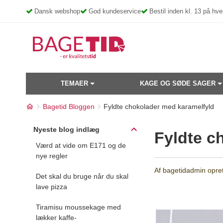
Skip
Dansk webshop
God kundeservice
Bestil inden kl. 13 på h
to
content
TEMAER
KAGE OG SØDE SAGER
Bagetid Bloggen
Fyldte chokolader med karamelfyld
Nyeste blog indlæg
Fyldte c
Værd at vide om E171 og de
nye regler
Af
bagetidadmin
opret
Det skal du bruge når du skal
lave pizza
Tiramisu moussekage med
lækker kaffe-