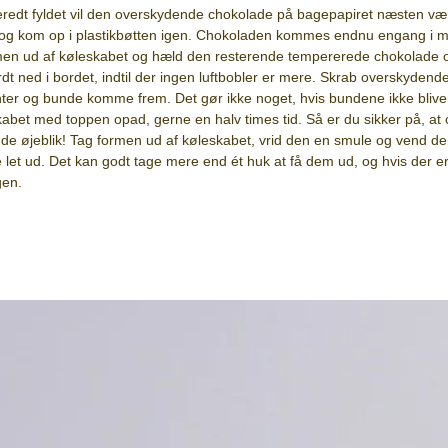
eredt fyldet vil den overskydende chokolade på bagepapiret næsten væ
 og kom op i plastikbøtten igen. Chokoladen kommes endnu engang i m
en ud af køleskabet og hæld den resterende tempererede chokolade ove
t ned i bordet, indtil der ingen luftbobler er mere. Skrab overskydend
er og bunde komme frem. Det gør ikke noget, hvis bundene ikke bliver h
skabet med toppen opad, gerne en halv times tid. Så er du sikker på, at
de øjeblik! Tag formen ud af køleskabet, vrid den en smule og vend de
de let ud. Det kan godt tage mere end ét huk at få dem ud, og hvis der er 
gen.