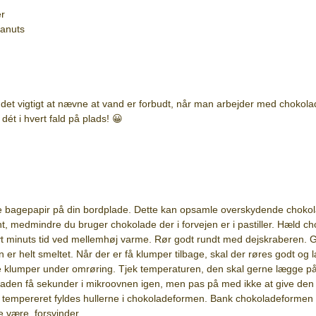
er
eanuts
det vigtigt at nævne at vand er forbudt, når man arbejder med chokolad
r dét i hvert fald på plads! 😀
ke bagepapir på din bordplade. Dette kan opsamle overskydende choko
t, medmindre du bruger chokolade der i forvejen er i pastiller. Hæld ch
t minuts tid ved mellemhøj varme. Rør godt rundt med dejskraberen. Giv
er helt smeltet. Når der er få klumper tilbage, skal der røres godt og
te klumper under omrøring. Tjek temperaturen, den skal gerne lægge på 
laden få sekunder i mikroovnen igen, men pas på med ikke at give den
 tempereret fyldes hullerne i chokoladeformen. Bank chokoladeformen 
e være, forsvinder.