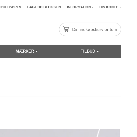
NYHEDSBREV
BAGETID BLOGGEN
INFORMATION
DIN KONTO
Din indkøbskurv er tom
MÆRKER
TILBUD