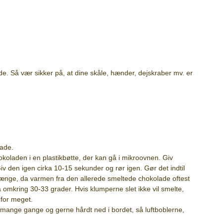
e. Så vær sikker på, at dine skåle, hænder, dejskraber mv. er
lade.
okoladen i en plastikbøtte, der kan gå i mikroovnen. Giv
 den igen cirka 10-15 sekunder og rør igen. Gør det indtil
 længe, da varmen fra den allerede smeltede chokolade oftest
omkring 30-33 grader. Hvis klumperne slet ikke vil smelte,
 for meget.
mange gange og gerne hårdt ned i bordet, så luftboblerne,