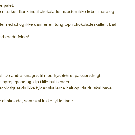
r palet.
ve mærker. Bank indtil chokoladen næsten ikke løber mere og
r nedad og ikke danner en tung top i chokoladeskallen. Lad
rberede fyldet!
el. De andre smages til med frysetørret passionsfrugt,
prøjtepose og klip i lille hul i enden.
vigtigt at du ikke fylder skallerne helt op, da du skal have
chokolade, som skal lukke fyldet inde.