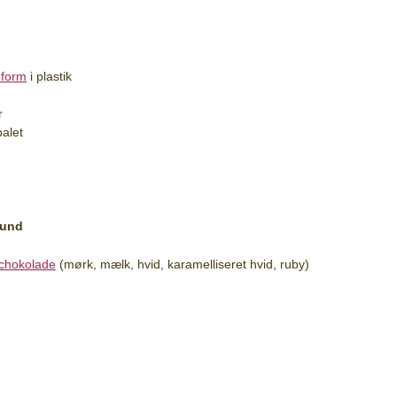
eform
i plastik
r
palet
bund
chokolade
(mørk, mælk, hvid, karamelliseret hvid, ruby)