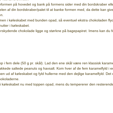
formen på hovedet og bank på formens sider med din bordskraber elle
elen af din bordskraber/palet til at banke formen med, da dette kan gi
en.
en i køleskabet med bunden opad, så eventuel ekstra chokoladen flyde
nutter i køleskabet.
rskydende chokolade ligge og størkne på bagepapiret. Imens kan du fo
op i fem dele (50 g pr. skål). Lad den ene skål være ren klassisk karam
hakkede saltede peanuts og havsalt. Kom hver af de fem karamelfyld i en s
n ud af køleskabet og fyld hullerne med den dejlige karamelfyld. Det er 
chokoladerne.
e i køleskabet nu med toppen opad, mens du tempererer den resterende 