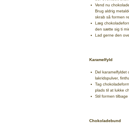
Vend nu chokolade
Brug aldrig metald
skrab så formen r
Læg chokoladeform
den sætte sig ti mi
Lad gerne den ove
Karamelfyld
Del karamelfyldet 
lakridspulver, fint
Tag chokoladeforme
plads til at lukke 
Stil formen tilbag
Chokoladebund