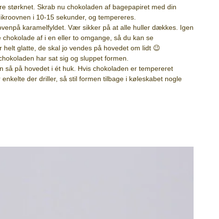
re størknet. Skrab nu chokoladen af bagepapiret med din
ikroovnen i 10-15 sekunder, og tempereres.
npå karamelfyldet. Vær sikker på at alle huller dækkes. Igen
e chokolade af i en eller to omgange, så du kan se
elt glatte, de skal jo vendes på hovedet om lidt 😉
 chokoladen har sat sig og sluppet formen.
n så på hovedet i ét huk. Hvis chokoladen er tempereret
enkelte der driller, så stil formen tilbage i køleskabet nogle